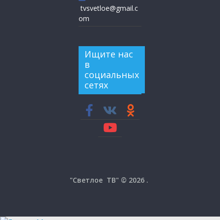
tvsvetloe@gmail.c
om
Ищите нас
в
социальных
сетях
"Светлое ТВ" © 2026
.