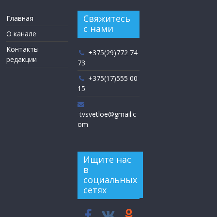
Свяжитесь
Главная
с нами
О канале
Контакты
+375(29)772 74
редакции
73
+375(17)555 00
15
tvsvetloe@gmail.c
om
Ищите нас
в
социальных
сетях