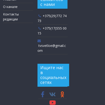
с нами
О канале
Контакты
+375(29)772 74
редакции
73
+375(17)555 00
15
tvsvetloe@gmail.c
om
Ищите нас
в
социальных
сетях