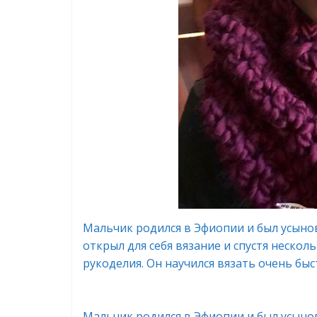
Мальчик родился в Эфиопии и был усынов
открыл для себя вязание и спустя неско
рукоделия. Он научился вязать очень быс
Мальчик родился в Эфиопии и был усынов