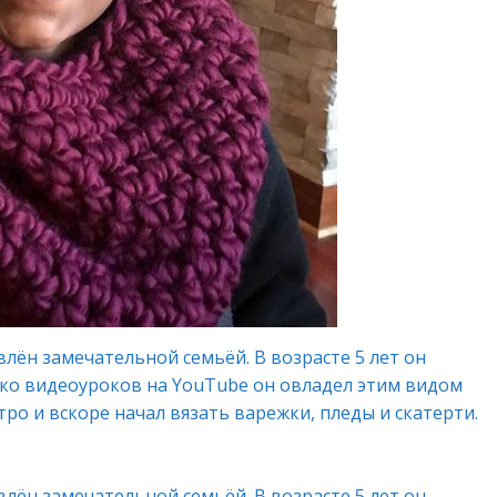
лён замечательной семьёй. В возрасте 5 лет он
лько видеоуроков на YouTube он овладел этим видом
тро и вскоре начал вязать варежки, пледы и скатерти.
лён замечательной семьёй. В возрасте 5 лет он