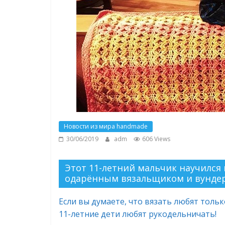
Новости из мира handmade
30/06/2019
adm
606 Views
Этот 11-летний мальчик научился в
одарённым вязальщиком и вунде
Если вы думаете, что вязать любят тольк
11-летние дети любят рукодельничать!