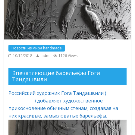
Новости из мира handmade
10/12/2018
adm
1126 Views
Впечатляющие барельефы Гоги
Тандашвили
Российский художник Гога Тандашвили (
Goga
Tandashvili
) добавляет художественное
прикосновение обычным стенам, создавая на
них красивые, замысловатые барельефы.