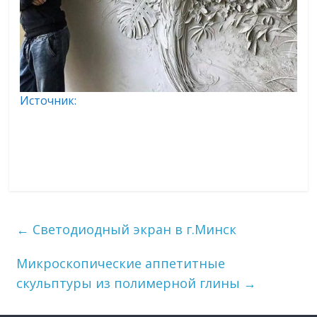
Источник:
https://bugaga.ru/interesting/11467662
76-vpechatlyayuschie-barelefy-gogi-
tandashvili.html
←
Светодиодный экран в г.Минск
Микроскопические аппетитные
скульптуры из полимерной глины
→