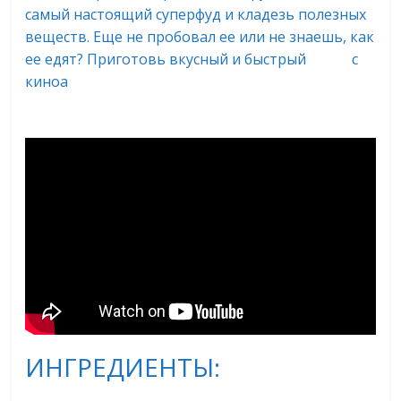
самый настоящий суперфуд и кладезь полезных
веществ. Еще не пробовал ее или не знаешь, как
ее едят? Приготовь вкусный и быстрый
салат
с
киноа
ИНГРЕДИЕНТЫ: