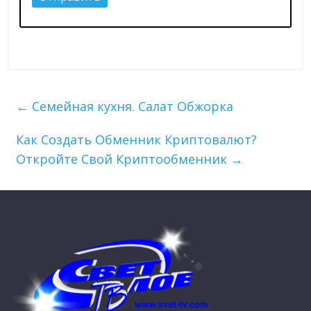
←
Семейная кухня. Салат Обжорка
Как Создать Обменник Криптовалют?
Откройте Свой Криптообменник
→