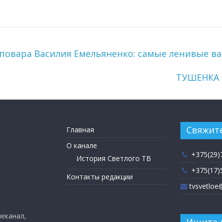
-повара Василия Емельяненко: самые ленивые в
ТУШЕНКА д
Свяжите
Главная
О канале
+375(29)
История Светлого ТВ
+375(17)
Контакты редакции
tvsvetloe
еканал,