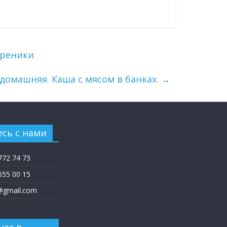
ареники
омашняя. Каша с мясом в банках.
→
сь с нами
772 74 73
555 00 15
@gmail.com