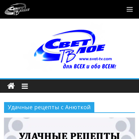
Удачные рецепты с Анюткой