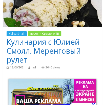
Yuliya Small
новости Светлого ТВ
Кулинария с Юлией
Смолл. Меренговый
рулет
18/06/2021
adm
3640 Views