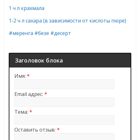
1 ч л крахмала
1-2 ч л сахара (в зависимости от кислоты пюре)
#меренга #безе #десерт
Заголовок блока
Имя:
*
Email адрес:
*
Тема:
*
Оставить отзыв:
*