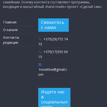
семейным. Основу контента составляют программы,
входящие в масштабный «hand-made»-проект «Сделай сам».
Свяжитесь
Главная
с нами
О канале
Контакты
+375(29)772 74
редакции
73
+375(17)555 00
15
tvsvetloe@gmail.c
om
Ищите нас
в
социальных
сетях